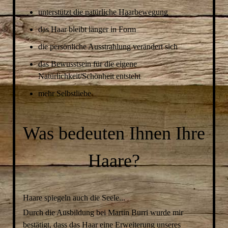
unterstützt die natürliche Haarbewegung
das Haar bleibt länger in Form
die persönliche Ausstrahlung verändert sich
das Bewusstsein für die eigene
Natürlichkeit/Schönheit entsteht
mehr Selbstliebe
Was bedeuten Ihnen Ihre
Haare?
Haare spiegeln auch die Seele...
Durch die Ausbildung bei Martin Burri wurde mir
bestätigt, dass das Haar eine Erweiterung unseres