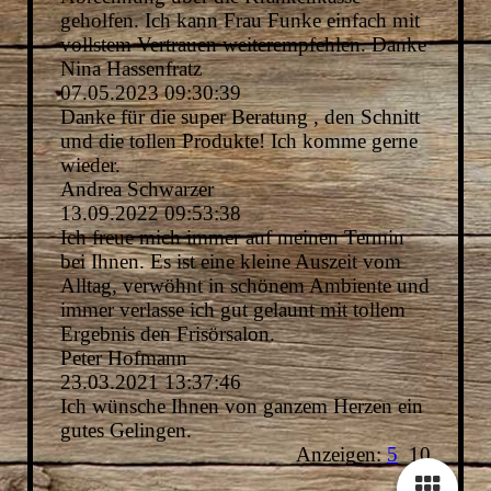
geholfen. Ich kann Frau Funke einfach mit
vollstem Vertrauen weiterempfehlen. Danke
Nina Hassenfratz
07.05.2023
09:30:39
Danke für die super Beratung , den Schnitt
und die tollen Produkte! Ich komme gerne
wieder.
Andrea Schwarzer
13.09.2022
09:53:38
Ich freue mich immer auf meinen Termin
bei Ihnen. Es ist eine kleine Auszeit vom
Alltag, verwöhnt in schönem Ambiente und
immer verlasse ich gut gelaunt mit tollem
Ergebnis den Frisörsalon.
Peter Hofmann
23.03.2021
13:37:46
Ich wünsche Ihnen von ganzem Herzen ein
gutes Gelingen.
Anzeigen:
5
10