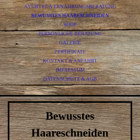
AYURVEDA ERNÄHRUNGSBERATUNG
BEWUSSTES HAARESCHNEIDEN
SHOP
PERSÖNLICHE BERATUNG
GALERIE
ZERTIFIKATE
KONTAKT & ANFAHRT
IMPRESSUM
DATENSCHUTZ & AGB
Bewusstes
Haareschneiden