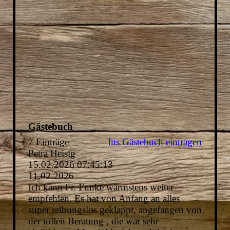
Gästebuch
7 Einträge
Ins Gästebuch eintragen
Petra Heisig
15.02.2026
07:45:13
11.02.2026
Ich kann Fr. Funke wärmstens weiter
empfehlen. Es hat von Anfang an alles
super reibungslos geklappt, angefangen von
der tollen Beratung , die war sehr