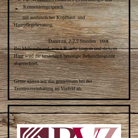
Kennenlerngespräch
mit ausführlicher Kopfhaut- und
Haarpflegeberatung.
Dauer ca. 2-2,5 Stunden 160€
Bei Mehraufwand, wie z.B. sehr langem und dickem
Haar wird die tatsächlich benötigte Behandlungszeit
abgerechnet.
Gerne klären wir das gemeinsam bei der
Terminvereinbarung im Vorfeld ab.