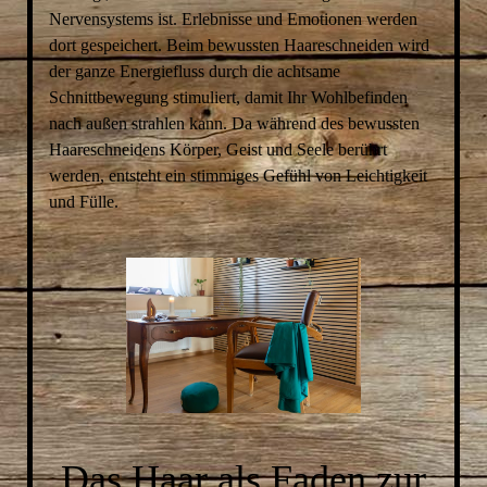
Nervensystems ist. Erlebnisse und Emotionen werden
dort gespeichert. Beim bewussten Haareschneiden wird
der ganze Energiefluss durch die achtsame
Schnittbewegung stimuliert, damit Ihr Wohlbefinden
nach außen strahlen kann. Da während des bewussten
Haareschneidens Körper, Geist und Seele berührt
werden, entsteht ein stimmiges Gefühl von Leichtigkeit
und Fülle.
Das Haar als Faden zur