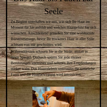
Seele
Zu Beginn unterhalten wir uns, wie sich Ihr Haar im
Moment für Sie anfühlt und welches Haargefühl Sie sich
wünschen. Anschließend genießen Sie eine wohltuende
Bürstenmassage, bevor Ihr trockenes Haar in aller Stille
achtsam von mir geschnitten wird.
Währenddessen schauen Sie in die Weite, anstatt in
einen Spiegel. Dadurch spüren Sie jede meiner
Berührungen intensiver und nehmen Ihre Empfindungen
stärker wahr. Das Haarerlebnis unterstützt die natürliche
Form und die Haarbewegung wird intensiviert.