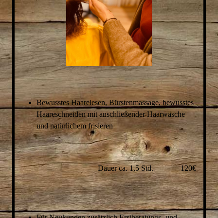
Bewusstes Haarelesen, Bürstenmassage, bewusstes
Haareschneiden mit anschließender Haarwäsche
und natürlichem frisieren
Dauer ca. 1,5 Std. 120€
Für Neukunden zusätzlich Erstberatungs- und