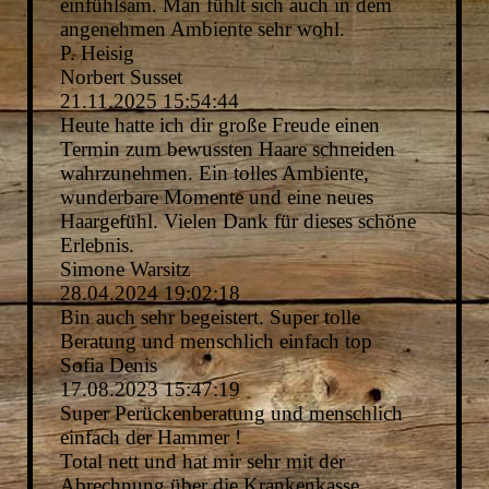
einfühlsam. Man fühlt sich auch in dem
angenehmen Ambiente sehr wohl.
P. Heisig
Norbert Susset
21.11.2025
15:54:44
Heute hatte ich dir große Freude einen
Termin zum bewussten Haare schneiden
wahrzunehmen. Ein tolles Ambiente,
wunderbare Momente und eine neues
Haargefühl. Vielen Dank für dieses schöne
Erlebnis.
Simone Warsitz
28.04.2024
19:02:18
Bin auch sehr begeistert. Super tolle
Beratung und menschlich einfach top
Sofia Denis
17.08.2023
15:47:19
Super Perückenberatung und menschlich
einfach der Hammer !
Total nett und hat mir sehr mit der
Abrechnung über die Krankenkasse