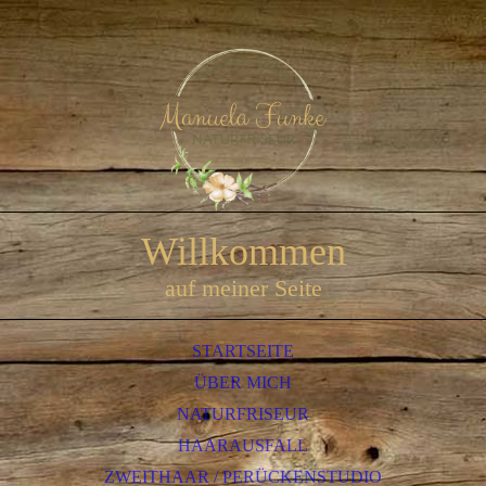
Willkommen
auf meiner Seite
STARTSEITE
ÜBER MICH
NATURFRISEUR
HAARAUSFALL
ZWEITHAAR / PERÜCKENSTUDIO