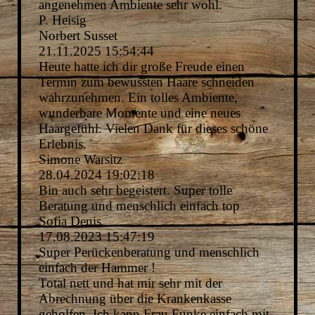
angenehmen Ambiente sehr wohl.
P. Heisig
Norbert Susset
21.11.2025
15:54:44
Heute hatte ich dir große Freude einen
Termin zum bewussten Haare schneiden
wahrzunehmen. Ein tolles Ambiente,
wunderbare Momente und eine neues
Haargefühl. Vielen Dank für dieses schöne
Erlebnis.
Simone Warsitz
28.04.2024
19:02:18
Bin auch sehr begeistert. Super tolle
Beratung und menschlich einfach top
Sofia Denis
17.08.2023
15:47:19
Super Perückenberatung und menschlich
einfach der Hammer !
Total nett und hat mir sehr mit der
Abrechnung über die Krankenkasse
geholfen. Ich kann Frau Funke einfach mit