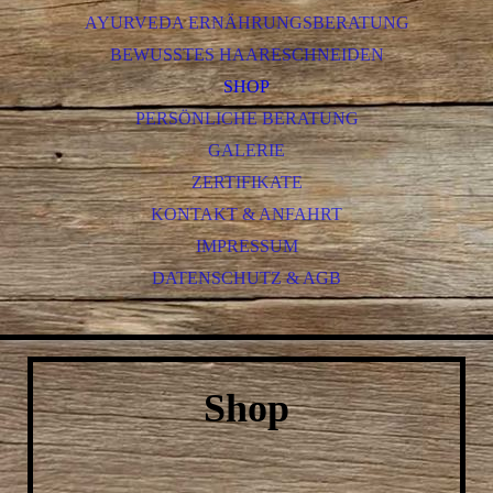
AYURVEDA ERNÄHRUNGSBERATUNG
BEWUSSTES HAARESCHNEIDEN
SHOP
PERSÖNLICHE BERATUNG
GALERIE
ZERTIFIKATE
KONTAKT & ANFAHRT
IMPRESSUM
DATENSCHUTZ & AGB
Shop