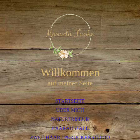
Willkommen
auf meiner Seite
STARTSEITE
ÜBER MICH
NATURFRISEUR
HAARAUSFALL
ZWEITHAAR / PERÜCKENSTUDIO