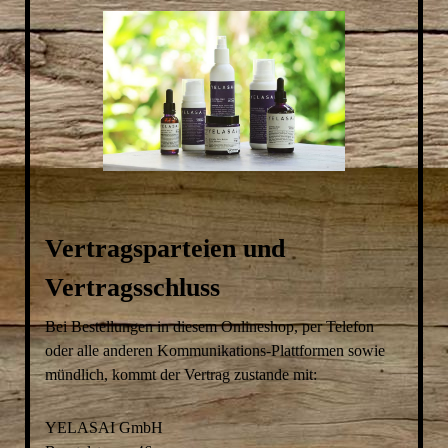
Vertragsparteien und
Vertragsschluss
Bei Bestellungen in diesem Onlineshop, per Telefon
oder alle anderen Kommunikations-Plattformen sowie
mündlich, kommt der Vertrag zustande mit:
YELASAI GmbH